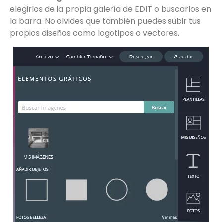
elegirlos de la propia galería de EDIT o buscarlos en
la barra. No olvides que también puedes subir tus
propios diseños como logotipos o vectores.