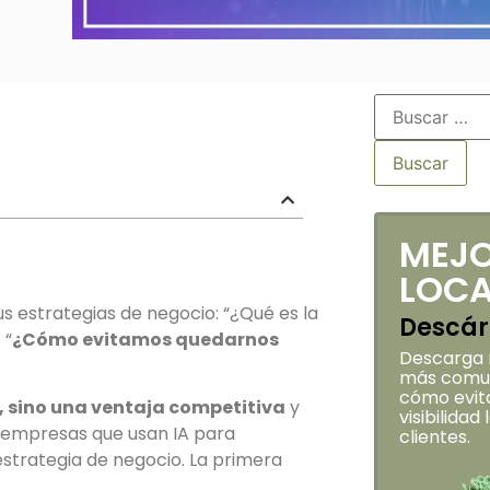
MEJO
LOCA
estrategias de negocio: “¿Qué es la
Descár
 “
¿Cómo evitamos quedarnos
Descarga m
más comun
cómo evita
a, sino una ventaja competitiva
y
visibilidad
s empresas que usan IA para
clientes.
estrategia de negocio. La primera