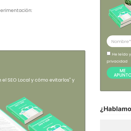
perimentación:
He leído 
privacidad
ME
APUNT
el SEO Local y cómo evitarlos" y
¿Hablamo