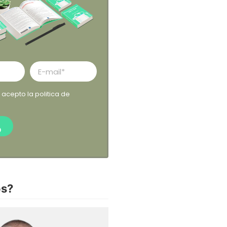
y acepto la
politica de
O
s?