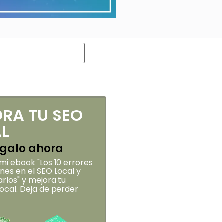
RA TU SEO
L
galo ahora
i ebook "Los 10 errores
es en el SEO Local y
rlos" y mejora tu
 local. Deja de perder