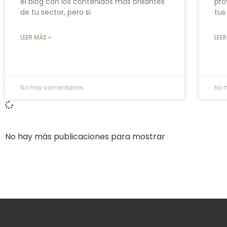
el blog con los contenidos más brillantes
pro
de tu sector, pero si
tus
LEER MÁS »
LEER
No hay comentarios
No 
No hay más publicaciones para mostrar