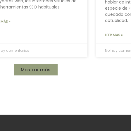
yectos web, las interfaces visuales de
hablar de Int
 herramientas SEO habituales
especie de «
quedado com
actualidad,
 MÁS »
LEER MÁS »
hay comentarios
No hay comen
Mostrar más