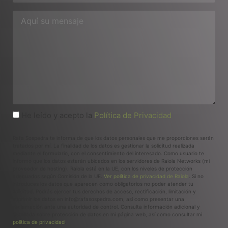
He leído y acepto la
Política de Privacidad
Rafa Sospedra te informa de que los datos personales que me proporciones serán
tratados por mí. La finalidad de los datos es gestionar la solicitud realizada
mediante el formulario, con el consentimiento del interesado. Como usuario te
informo que los datos estarán ubicados en los servidores de Raiola Networks (mi
proveedor de hosting). Raiola está en la UE, con los niveles de protección
adecuados según Comisión de la UE.
Ver política de privacidad de Raiola
. Si no
introduces los datos que aparecen como obligatorios no poder atender tu
solicitud. Podrás ejercer tus derechos de acceso, rectificación, limitación y
suprimir los datos en info@rafasospedra.com, así como presentar una
reclamación ante una autoridad de control. Consulta información adicional y
detallada sobre protección de datos en mi página web, así como consultar mi
política de privacidad
.