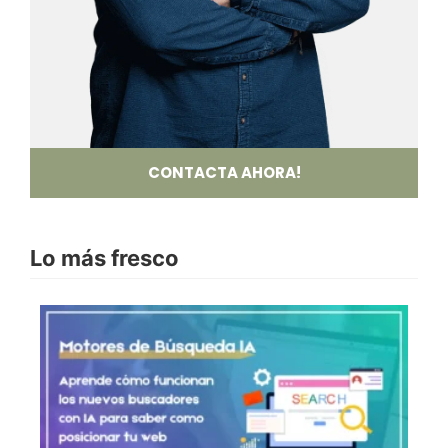
CONTACTA AHORA!
Lo más fresco
Mo
Bú
co
C
Po