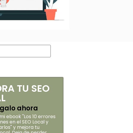
RA TU SEO
L
galo ahora
i ebook "Los 10 errores
es en el SEO Local y
rlos" y mejora tu
 local. Deja de perder