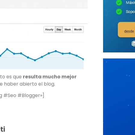
rto es que
resu
lta mucho mejor
e haber abierto el blog.
log #Seo #Blogger»]
ti