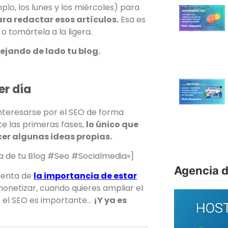
plo, los lunes y los miércoles) para
ra redactar esos artículos.
Esa es
o tomártela a la ligera.
dejando de lado tu blog.
er día
interesarse por el SEO de forma
nte las primeras fases,
lo único que
cer algunas ideas propias.
a de tu Blog #Seo #Socialmedia»]
Agencia 
cuenta de
la importancia de estar
onetizar, cuando quieres ampliar el
e el SEO es importante…
¡Y ya es