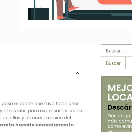
MEJO
LOCA
a pasó el boom que tuvo hace unos
Descár
 otras vías para expresar las ideas
Descarga m
n ellas y ofrecer tu visión del
más comun
permita hacerlo cómodamente.
cómo evita
visibilidad