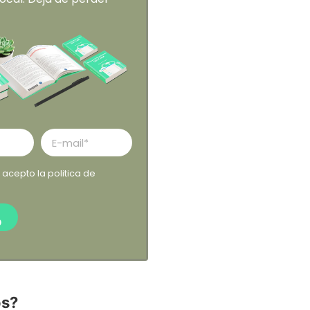
y acepto la
politica de
O
s?