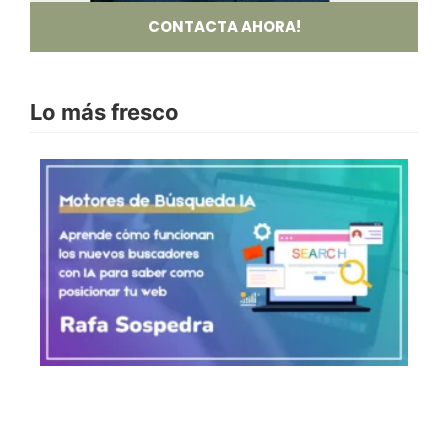
CONTACTA AHORA!
Lo más fresco
Mo
Bú
co
C
Po