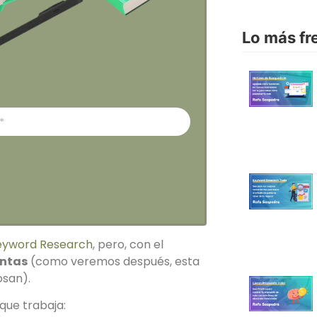
Lo más fr
eyword Research
, pero, con el
entas
(como veremos después, esta
osan).
que trabaja: