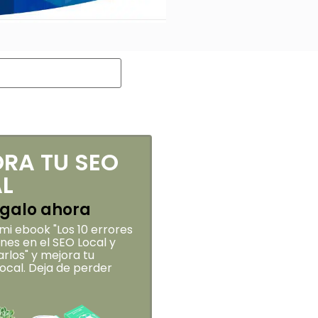
RA TU SEO
L
galo ahora
i ebook "Los 10 errores
es en el SEO Local y
rlos" y mejora tu
 local. Deja de perder