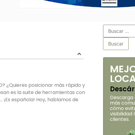
MEJO
LOCA
O? ¿Quieres posicionar más rápido y
Descár
osan es la suite de herramientas con
Descarga m
… ¡Es española! Hoy, hablamos de
más comun
cómo evita
visibilidad
clientes.