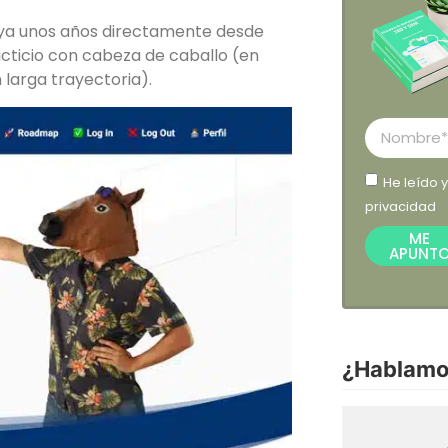
 ya unos años directamente desde
icticio con cabeza de caballo (en
 larga trayectoria).
He leído 
privacidad
ME
APUNT
¿Hablamo