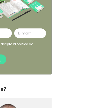
y acepto la
politica de
O
s?